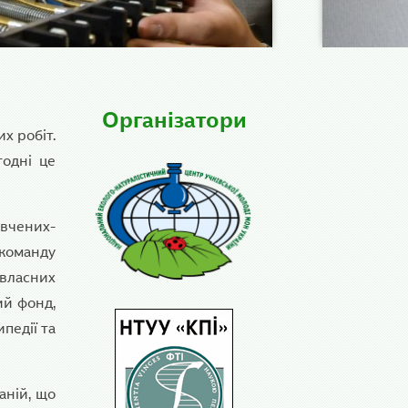
Організатори
х робіт.
годні це
 вчених-
 команду
власних
ий фонд,
педії та
аній, що