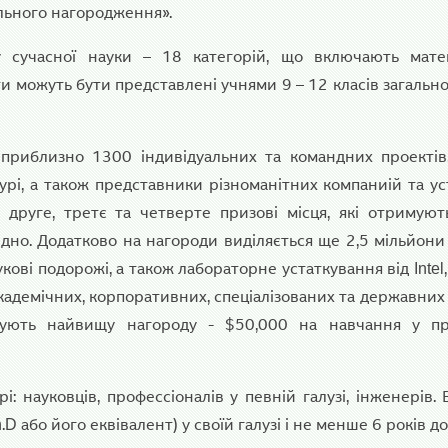
ального нагородження».
 сучасної науки – 18 категорій, що включають матем
и можуть бути представлені учнями 9 – 12 класів загально
е приблизно 1300 індивідуальних та командних проекті
рі, а також представники різноманітних компаниій та ус
 друге, третє та четверте призові місця, які отримуют
ідно. Додатково на нагороди виділяється ще 2,5 мільйони
кові подорожі, а також лабораторне устаткування від Intel,
 академічних, корпоративних, спеціалізованих та державних
мують найвищу нагороду - $50,000 на навчання у пр
і: науковців, профессіоналів у певній галузі, інженерів. 
 або його еквівалент) у своїй галузі і не менше 6 років до