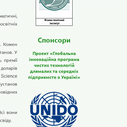
атичні,
освітніх
Спонсори
в. Кожен
танов. У
Проект «Глобальна
інноваційна програма
ь премії
чистих технологій
 доларів
длямалих та середніх
 Science
підприємств в Україні»
 установ
овідних
Всі вони
свіду.