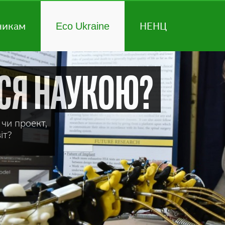
никам
Eco Ukraine
НЕНЦ
ся наукою?
чи проект,
іт?