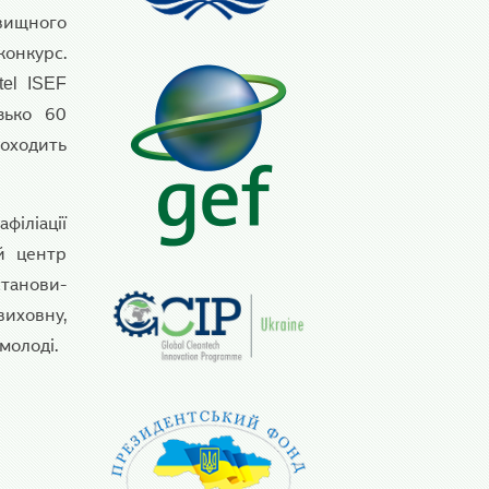
овищного
конкурс.
tel ISEF
зько 60
роходить
філіації
ий центр
станови-
виховну,
 молоді.