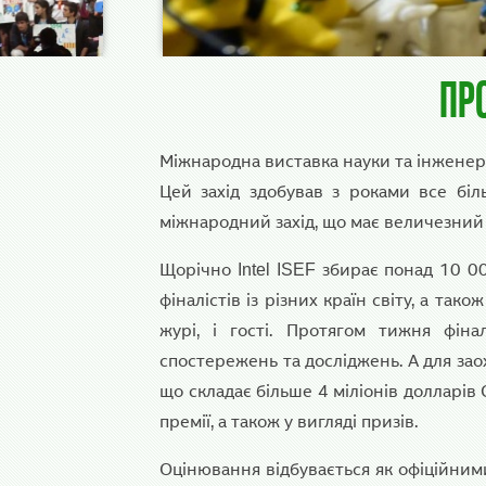
Про
Міжнародна виставка науки та інженері
Цей захід здобував з роками все біль
міжнародний захід, що має величезний 
Щорічно Intel ISEF збирає понад 10 0
фіналістів із різних країн світу, а так
журі, і гості. Протягом тижня фіна
спостережень та досліджень. А для з
що складає більше 4 міліонів долларів 
премії, а також у вигляді призів.
Оцінювання відбувається як офіційним