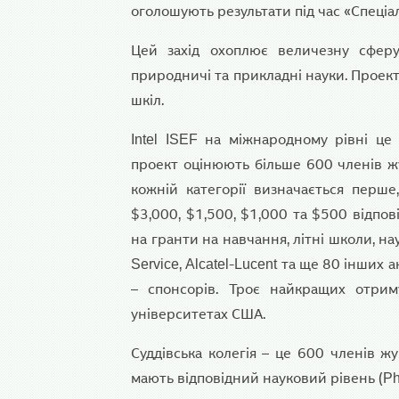
оголошують результати під час «Спеці
Цей захід охоплює величезну сферу
природничі та прикладні науки. Проект
шкіл.
Intel ISEF на міжнародному рівні ц
проект оцінюють більше 600 членів жу
кожній категорії визначається перше,
$3,000, $1,500, $1,000 та $500 відпов
на гранти на навчання, літні школи, нау
Service, Alcatel-Lucent та ще 80 інших
– спонсорів. Троє найкращих отри
університетах США.
Суддівська колегія – це 600 членів жур
мають відповідний науковий рівень (Ph.D